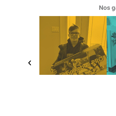
Nos g
ns le cadre
gion étaient
 santé
s
 Notre