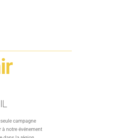
ir
IL
a seule campagne
r à notre événement
 dans la région.