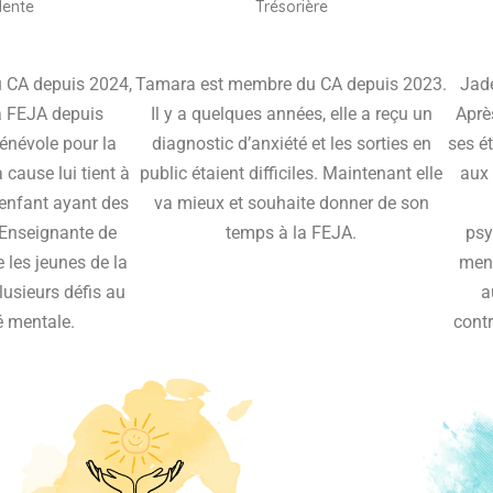
dente
Trésorière
u CA depuis 2024,
Tamara est membre du CA depuis 2023.
Jad
la FEJA depuis
Il y a quelques années, elle a reçu un
Après
bénévole pour la
diagnostic d’anxiété et les sorties en
ses ét
cause lui tient à
public étaient difficiles. Maintenant elle
aux 
 enfant ayant des
va mieux et souhaite donner de son
. Enseignante de
temps à la FEJA.
psy
e les jeunes de la
ment
lusieurs défis au
a
é mentale.
cont