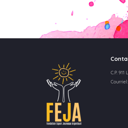
Conta
C.P. 91
Courriel